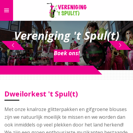
Ga
direct
naar
de
Vereniging 't Spul(t)
hoofdinhoud
Boek ons!
Dweilorkest 't Spul(t)
Met onze knalroze glitterpakken en gifgroene blouses
zijn we natuurlijk moeilijk te missen en we worden dan
ook inmiddels op veel plekken door het land herkend!
We zijn een groep enthousiaste muzikanten bestaande