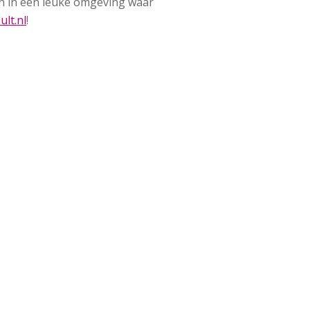
en in een leuke omgeving waar
ult.nl
!