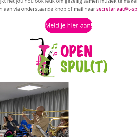
ijkt het jou nou ook leuk om gezellig samen muziek te mak
an aan via onderstaande knop of mail naar
secretariaat@t-sp
Meld je hier aan!