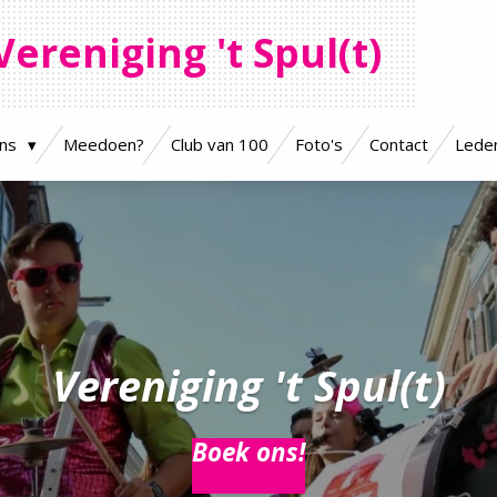
Vereniging 't Spul(t)
ons
Meedoen?
Club van 100
Foto's
Contact
Leden
Vereniging 't Spul(t)
Boek ons!